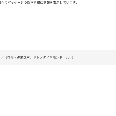
個々のパッケージの原材料欄に情報を表示しています。
／［花形・弥栄之翠］サトノダイヤモンド vol.6