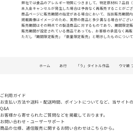
弊社では食品のアレルギー物質につきまして、特定原材料７品目
未入金キャンセルが発生した場合は予告なく再販売することがご
商品ページに販売期間の指定がある場合において、当該販売期間内
掲載画像はイメージのため、実際の商品と多少異なる場合がござい
販売期間はその時点での製造商品に対するものであり、期間限定
販売期間が設定されている商品であっても、お客様の承諾なく再販
ただし「期間限定販売」「数量限定販売」と明示したものについ
ホーム
あ行
「う」タイトル作品
ウマ娘 
ご利用ガイド
お支払い方法や送料・配送時間、ポイントについてなど、当サイト
Q&A
お客様から寄せられたご質問などを掲載しております。
お問い合わせ・ユーザーサポート
商品の仕様、通信販売に関するお問い合わせはこちらから。