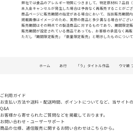
弊社では食品のアレルギー物質につきまして、特定原材料７品目
未入金キャンセルが発生した場合は予告なく再販売することがご
商品ページに販売期間の指定がある場合において、当該販売期間内
掲載画像はイメージのため、実際の商品と多少異なる場合がござい
販売期間はその時点での製造商品に対するものであり、期間限定
販売期間が設定されている商品であっても、お客様の承諾なく再販
ただし「期間限定販売」「数量限定販売」と明示したものについ
ホーム
あ行
「う」タイトル作品
ウマ娘 
ご利用ガイド
お支払い方法や送料・配送時間、ポイントについてなど、当サイト
Q&A
お客様から寄せられたご質問などを掲載しております。
お問い合わせ・ユーザーサポート
商品の仕様、通信販売に関するお問い合わせはこちらから。