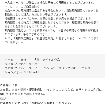
未入金キャンセルが発生した場合は予告なく再販売することがございます。
（くじ・アニカプ商品を除く）
商品ページに販売期間の指定がある場合において、当該販売期間内であっても
製造数によりご購入いただけない場合がございます。
掲載画像はイメージのため、実際の商品と多少異なる場合がございます。
販売期間はその時点での製造商品に対するものであり、期間限定販売の商品で
あることを示唆するものではございません。
販売期間が設定されている商品であっても、お客様の承諾なく再販する可能性
がございます。予めご了承ください。
ただし「期間限定販売」「数量限定販売」と明示したものについてはこの限り
ではありません。
ホーム
あ行
「う」タイトル作品
ウマ娘 プリティーダービー
ウマ娘 プリティーダービー ころっと アクリルフィギュアコレク
ション／よーいどん! vol.4
ご利用ガイド
お支払い方法や送料・配送時間、ポイントについてなど、当サイトのご利用に
関してはこちらをご確認ください。
Q&A
お客様から寄せられたご質問などを掲載しております。