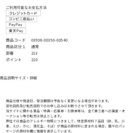
ご利用可能なお支払方法
商品コード
03938-00350-00540
商品区分１
通常
部署
213
ポイント
210
商品説明
サイズ・詳細
商品仕様や発送日、受注期間は予告なく変更になる場合があります。
営利目的及び転売目的でのお申し込みはお断りさせて頂きます。
当サイトに関わる景品・特典・応募券・引換券等は、全て第三者への譲渡・オ
ークション等の転売は禁止とします。
弊社では食品のアレルギー物質につきまして、特定原材料７品目（卵、乳、小
麦、えび、かに、落花生、そば）が商品の原材料に含まれる場合、個々のパッ
ケージの原材料欄に情報を表示しています。