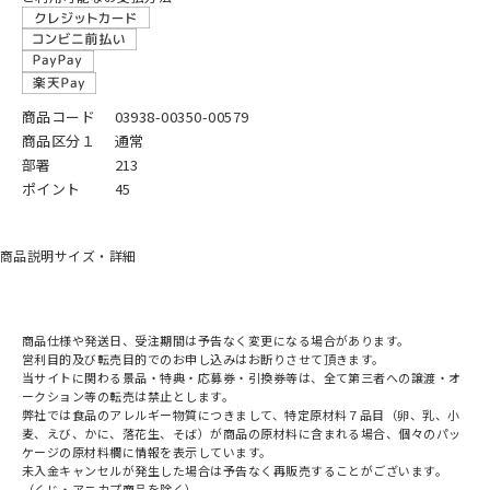
商品コード
03938-00350-00579
商品区分１
通常
部署
213
ポイント
45
商品説明
サイズ・詳細
商品仕様や発送日、受注期間は予告なく変更になる場合があります。
営利目的及び転売目的でのお申し込みはお断りさせて頂きます。
当サイトに関わる景品・特典・応募券・引換券等は、全て第三者への譲渡・オ
ークション等の転売は禁止とします。
弊社では食品のアレルギー物質につきまして、特定原材料７品目（卵、乳、小
麦、えび、かに、落花生、そば）が商品の原材料に含まれる場合、個々のパッ
ケージの原材料欄に情報を表示しています。
未入金キャンセルが発生した場合は予告なく再販売することがございます。
（くじ・アニカプ商品を除く）