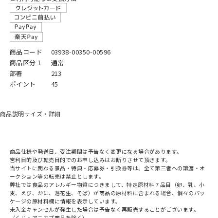
商品コード
03938-00350-00596
商品区分１
通常
部署
213
ポイント
45
商品説明
サイズ・詳細
商品仕様や発送日、受注期間は予告なく変更になる場合があります。
営利目的及び転売目的でのお申し込みはお断りさせて頂きます。
当サイトに関わる景品・特典・応募券・引換券等は、全て第三者への譲渡・オ
ークション等の転売は禁止とします。
弊社では食品のアレルギー物質につきまして、特定原材料７品目（卵、乳、小
麦、えび、かに、落花生、そば）が商品の原材料に含まれる場合、個々のパッ
ケージの原材料欄に情報を表示しています。
未入金キャンセルが発生した場合は予告なく再販売することがございます。
（くじ・アニカプ商品を除く）