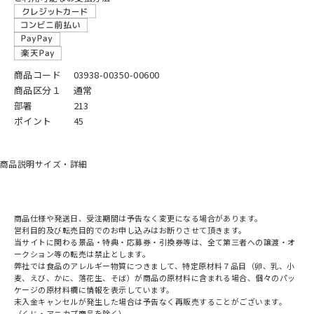
商品コード
03938-00350-00600
商品区分１
通常
部署
213
ポイント
45
商品説明
サイズ・詳細
商品仕様や発送日、受注期間は予告なく変更になる場合があります。
営利目的及び転売目的でのお申し込みはお断りさせて頂きます。
当サイトに関わる景品・特典・応募券・引換券等は、全て第三者への譲渡・オ
ークション等の転売は禁止とします。
弊社では食品のアレルギー物質につきまして、特定原材料７品目（卵、乳、小
麦、えび、かに、落花生、そば）が商品の原材料に含まれる場合、個々のパッ
ケージの原材料欄に情報を表示しています。
未入金キャンセルが発生した場合は予告なく再販売することがございます。
（くじ・アニカプ商品を除く）