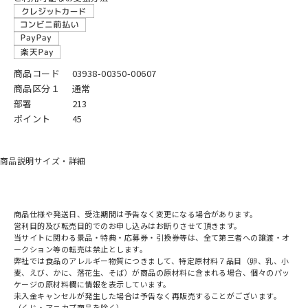
商品コード
03938-00350-00607
商品区分１
通常
部署
213
ポイント
45
商品説明
サイズ・詳細
商品仕様や発送日、受注期間は予告なく変更になる場合があります。
営利目的及び転売目的でのお申し込みはお断りさせて頂きます。
当サイトに関わる景品・特典・応募券・引換券等は、全て第三者への譲渡・オ
ークション等の転売は禁止とします。
弊社では食品のアレルギー物質につきまして、特定原材料７品目（卵、乳、小
麦、えび、かに、落花生、そば）が商品の原材料に含まれる場合、個々のパッ
ケージの原材料欄に情報を表示しています。
未入金キャンセルが発生した場合は予告なく再販売することがございます。
（くじ・アニカプ商品を除く）