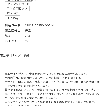
商品コード
03938-00350-00614
商品区分１
通常
部署
213
ポイント
45
商品説明
サイズ・詳細
商品仕様や発送日、受注期間は予告なく変更になる場合があります。
営利目的及び転売目的でのお申し込みはお断りさせて頂きます。
当サイトに関わる景品・特典・応募券・引換券等は、全て第三者への譲渡・オ
ークション等の転売は禁止とします。
弊社では食品のアレルギー物質につきまして、特定原材料７品目（卵、乳、小
麦、えび、かに、落花生、そば）が商品の原材料に含まれる場合、個々のパッ
ケージの原材料欄に情報を表示しています。
未入金キャンセルが発生した場合は予告なく再販売することがございます。
（くじ・アニカプ商品を除く）