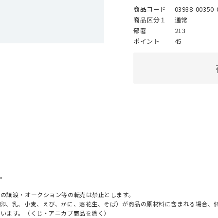
商品コード
03938-00350-
商品区分１
通常
部署
213
ポイント
45
。
への譲渡・オークション等の転売は禁止とします。
（卵、乳、小麦、えび、かに、落花生、そば）が商品の原材料に含まれる場合、
ざいます。（くじ・アニカプ商品を除く）