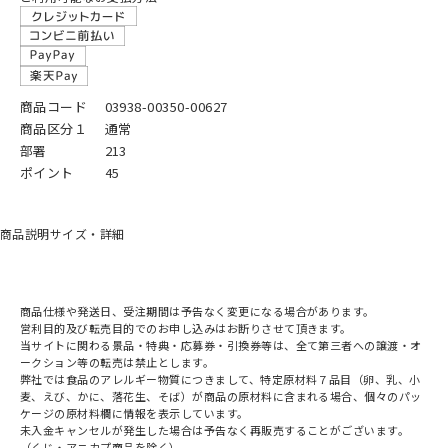
商品コード
03938-00350-00627
商品区分１
通常
部署
213
ポイント
45
商品説明
サイズ・詳細
商品仕様や発送日、受注期間は予告なく変更になる場合があります。
営利目的及び転売目的でのお申し込みはお断りさせて頂きます。
当サイトに関わる景品・特典・応募券・引換券等は、全て第三者への譲渡・オ
ークション等の転売は禁止とします。
弊社では食品のアレルギー物質につきまして、特定原材料７品目（卵、乳、小
麦、えび、かに、落花生、そば）が商品の原材料に含まれる場合、個々のパッ
ケージの原材料欄に情報を表示しています。
未入金キャンセルが発生した場合は予告なく再販売することがございます。
（くじ・アニカプ商品を除く）