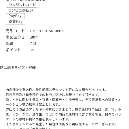
商品コード
03938-00350-00630
商品区分１
通常
部署
213
ポイント
45
商品説明
サイズ・詳細
商品仕様や発送日、受注期間は予告なく変更になる場合があります。
営利目的及び転売目的でのお申し込みはお断りさせて頂きます。
当サイトに関わる景品・特典・応募券・引換券等は、全て第三者への譲渡・オ
ークション等の転売は禁止とします。
弊社では食品のアレルギー物質につきまして、特定原材料７品目（卵、乳、小
麦、えび、かに、落花生、そば）が商品の原材料に含まれる場合、個々のパッ
ケージの原材料欄に情報を表示しています。
未入金キャンセルが発生した場合は予告なく再販売することがございます。
（くじ・アニカプ商品を除く）