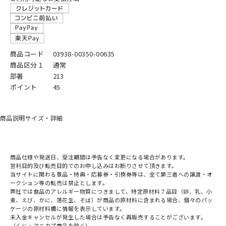
商品コード
03938-00350-00635
商品区分１
通常
部署
213
ポイント
45
商品説明
サイズ・詳細
商品仕様や発送日、受注期間は予告なく変更になる場合があります。
営利目的及び転売目的でのお申し込みはお断りさせて頂きます。
当サイトに関わる景品・特典・応募券・引換券等は、全て第三者への譲渡・オ
ークション等の転売は禁止とします。
弊社では食品のアレルギー物質につきまして、特定原材料７品目（卵、乳、小
麦、えび、かに、落花生、そば）が商品の原材料に含まれる場合、個々のパッ
ケージの原材料欄に情報を表示しています。
未入金キャンセルが発生した場合は予告なく再販売することがございます。
（くじ・アニカプ商品を除く）