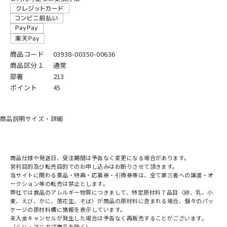
商品コード
03938-00350-00636
商品区分１
通常
部署
213
ポイント
45
商品説明
サイズ・詳細
商品仕様や発送日、受注期間は予告なく変更になる場合があります。
営利目的及び転売目的でのお申し込みはお断りさせて頂きます。
当サイトに関わる景品・特典・応募券・引換券等は、全て第三者への譲渡・オ
ークション等の転売は禁止とします。
弊社では食品のアレルギー物質につきまして、特定原材料７品目（卵、乳、小
麦、えび、かに、落花生、そば）が商品の原材料に含まれる場合、個々のパッ
ケージの原材料欄に情報を表示しています。
未入金キャンセルが発生した場合は予告なく再販売することがございます。
（くじ・アニカプ商品を除く）