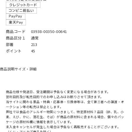
商品コード
03938-00350-00641
商品区分１
通常
部署
213
ポイント
45
商品説明
サイズ・詳細
商品仕様や発送日、受注期間は予告なく変更になる場合があります。
営利目的及び転売目的でのお申し込みはお断りさせて頂きます。
当サイトに関わる景品・特典・応募券・引換券等は、全て第三者への譲渡・オ
ークション等の転売は禁止とします。
弊社では食品のアレルギー物質につきまして、特定原材料７品目（卵、乳、小
麦、えび、かに、落花生、そば）が商品の原材料に含まれる場合、個々のパッ
ケージの原材料欄に情報を表示しています。
未入金キャンセルが発生した場合は予告なく再販売することがございます。
（くじ・アニカプ商品を除く）