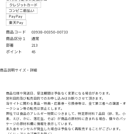
商品コード
03938-00350-00733
商品区分１
通常
部署
213
ポイント
45
商品説明
サイズ・詳細
商品仕様や発送日、受注期間は予告なく変更になる場合があります。
営利目的及び転売目的でのお申し込みはお断りさせて頂きます。
当サイトに関わる景品・特典・応募券・引換券等は、全て第三者への譲渡・オ
ークション等の転売は禁止とします。
弊社では食品のアレルギー物質につきまして、特定原材料７品目（卵、乳、小
麦、えび、かに、落花生、そば）が商品の原材料に含まれる場合、個々のパッ
ケージの原材料欄に情報を表示しています。
未入金キャンセルが発生した場合は予告なく再販売することがございます。
（くじ・アニカプ商品を除く）