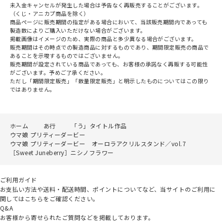
未入金キャンセルが発生した場合は予告なく再販売することがございます。
（くじ・アニカプ商品を除く）
商品ページに販売期間の指定がある場合において、当該販売期間内であっても
製造数によりご購入いただけない場合がございます。
掲載画像はイメージのため、実際の商品と多少異なる場合がございます。
販売期間はその時点での製造商品に対するものであり、期間限定販売の商品で
あることを示唆するものではございません。
販売期間が設定されている商品であっても、お客様の承諾なく再販する可能性
がございます。予めご了承ください。
ただし「期間限定販売」「数量限定販売」と明示したものについてはこの限り
ではありません。
ホーム
あ行
「う」タイトル作品
ウマ娘 プリティーダービー
ウマ娘 プリティーダービー オーロラアクリルスタンド／vol.7
［Sweet Juneberry］ニシノフラワー
ご利用ガイド
お支払い方法や送料・配送時間、ポイントについてなど、当サイトのご利用に
関してはこちらをご確認ください。
Q&A
お客様から寄せられたご質問などを掲載しております。