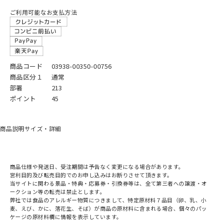
ご利用可能なお支払方法
商品コード
03938-00350-00756
商品区分１
通常
部署
213
ポイント
45
商品説明
サイズ・詳細
商品仕様や発送日、受注期間は予告なく変更になる場合があります。
営利目的及び転売目的でのお申し込みはお断りさせて頂きます。
当サイトに関わる景品・特典・応募券・引換券等は、全て第三者への譲渡・オ
ークション等の転売は禁止とします。
弊社では食品のアレルギー物質につきまして、特定原材料７品目（卵、乳、小
麦、えび、かに、落花生、そば）が商品の原材料に含まれる場合、個々のパッ
ケージの原材料欄に情報を表示しています。