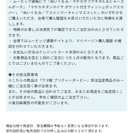
・ ムービック通販にて「ぬいぐるみ／マチカネフクキタル＆にゃーさ
んポーチ」「マチカネタンホイザ ポケット付きティッシュボックスカ
バー」「ぬいぐるみ／アストンマーチャンマスコット」のいずれかを
ご購入いただき、会場で購入履歴をお見せいただいた方に特典をお渡
しします。
・ 特典のお渡しは決済完了が確認できたご注文分のみとさせていただ
きます。
・ 会場ではムービック通販サイトより、マイページ＞購入履歴 の確
認を行わせていただきます。
・ お支払い方法はクレジットカード決済のみとなります。
・ 対象商品を含む１回のご注文につき１点の配布となります。商品ご
とではございませんのでご了承ください。
◆その他注意事項
※こちらの商品は「ウマ娘 プリティーダービー」受注生産商品のみ一
緒にご注文頂く事が出来ます。
また、その他の商品と合わせてご注文、おまとめ発送をご指定頂くこ
とが出来ません。 予めご確認の上ご注文下さい。
※後日再販売の可能性がございます。
商品仕様や発送日、受注期間は予告なく変更になる場合があります。
営利目的及び転売目的でのお申し込みはお断りさせて頂きます。