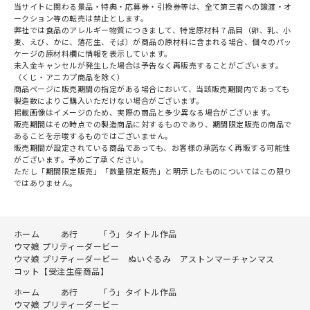
当サイトに関わる景品・特典・応募券・引換券等は、全て第三者への譲渡・オ
ークション等の転売は禁止とします。
弊社では食品のアレルギー物質につきまして、特定原材料７品目（卵、乳、小
麦、えび、かに、落花生、そば）が商品の原材料に含まれる場合、個々のパッ
ケージの原材料欄に情報を表示しています。
未入金キャンセルが発生した場合は予告なく再販売することがございます。
（くじ・アニカプ商品を除く）
商品ページに販売期間の指定がある場合において、当該販売期間内であっても
製造数によりご購入いただけない場合がございます。
掲載画像はイメージのため、実際の商品と多少異なる場合がございます。
販売期間はその時点での製造商品に対するものであり、期間限定販売の商品で
あることを示唆するものではございません。
販売期間が設定されている商品であっても、お客様の承諾なく再販する可能性
がございます。予めご了承ください。
ただし「期間限定販売」「数量限定販売」と明示したものについてはこの限り
ではありません。
ホーム
あ行
「う」タイトル作品
ウマ娘 プリティーダービー
ウマ娘 プリティーダービー ぬいぐるみ アストンマーチャンマス
コット【受注生産商品】
ホーム
あ行
「う」タイトル作品
ウマ娘 プリティーダービー