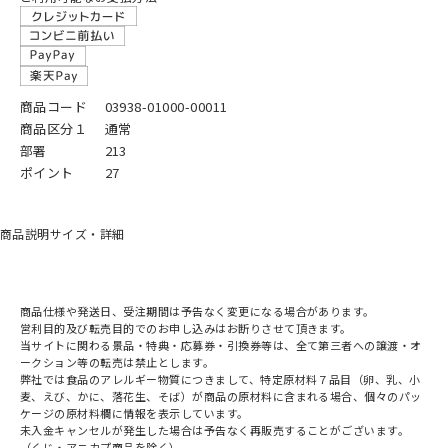
商品コード
03938-01000-00011
商品区分１
通常
部署
213
ポイント
27
商品説明
サイズ・詳細
商品仕様や発送日、受注期間は予告なく変更になる場合があります。
営利目的及び転売目的でのお申し込みはお断りさせて頂きます。
当サイトに関わる景品・特典・応募券・引換券等は、全て第三者への譲渡・オ
ークション等の転売は禁止とします。
弊社では食品のアレルギー物質につきまして、特定原材料７品目（卵、乳、小
麦、えび、かに、落花生、そば）が商品の原材料に含まれる場合、個々のパッ
ケージの原材料欄に情報を表示しています。
未入金キャンセルが発生した場合は予告なく再販売することがございます。
（くじ・アニカプ商品を除く）