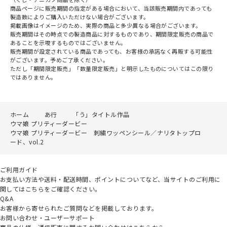
商品ページに販売期間の指定がある場合において、当該販売期間内であっても
製造数によりご購入いただけない場合がございます。
掲載画像はイメージのため、実際の商品と多少異なる場合がございます。
販売期間はその時点での製造商品に対するものであり、期間限定販売の商品で
あることを示唆するものではございません。
販売期間が設定されている商品であっても、お客様の承諾なく再販する可能性
がございます。予めご了承ください。
ただし「期間限定販売」「数量限定販売」と明示したものについてはこの限り
ではありません。
ホーム
あ行
「う」タイトル作品
ウマ娘 プリティーダービー
ウマ娘 プリティーダービー 刺繍ワッペンシール／ナリタトップロ
ード、vol.2
ご利用ガイド
お支払い方法や送料・配送時間、ポイントについてなど、当サイトのご利用に
関してはこちらをご確認ください。
Q&A
お客様から寄せられたご質問などを掲載しております。
お問い合わせ・ユーザーサポート