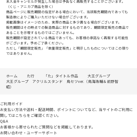
未入金キャンセルが発生した場合は予告なく再販売することがございます。
（くじ・アニカプ商品を除く）
商品ページに販売期間の指定がある場合において、当該販売期間内であっても
製造数によりご購入いただけない場合がございます。
掲載画像はイメージのため、実際の商品と多少異なる場合がございます。
販売期間はその時点での製造商品に対するものであり、期間限定販売の商品で
あることを示唆するものではございません。
販売期間が設定されている商品であっても、お客様の承諾なく再販する可能性
がございます。予めご了承ください。
ただし「期間限定販売」「数量限定販売」と明示したものについてはこの限り
ではありません。
ホーム
た行
「た」タイトル作品
大王グループ
大王グループ アクリルスタンド 鳥セツver.（鳥海浩輔＆前野智
昭）
ご利用ガイド
お支払い方法や送料・配送時間、ポイントについてなど、当サイトのご利用に
関してはこちらをご確認ください。
Q&A
お客様から寄せられたご質問などを掲載しております。
お問い合わせ・ユーザーサポート