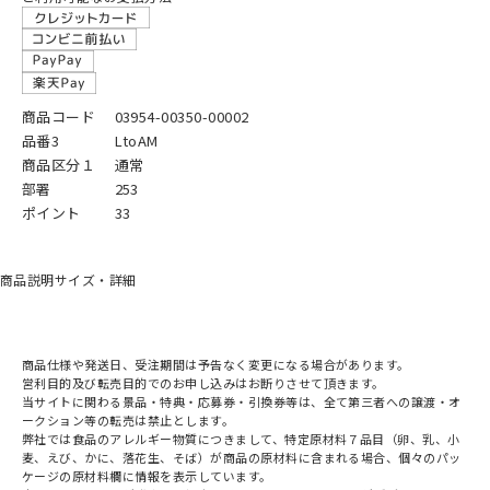
商品コード
03954-00350-00002
品番3
LtoAM
商品区分１
通常
部署
253
ポイント
33
商品説明
サイズ・詳細
商品仕様や発送日、受注期間は予告なく変更になる場合があります。
営利目的及び転売目的でのお申し込みはお断りさせて頂きます。
当サイトに関わる景品・特典・応募券・引換券等は、全て第三者への譲渡・オ
ークション等の転売は禁止とします。
弊社では食品のアレルギー物質につきまして、特定原材料７品目（卵、乳、小
麦、えび、かに、落花生、そば）が商品の原材料に含まれる場合、個々のパッ
ケージの原材料欄に情報を表示しています。