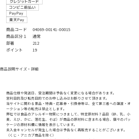
商品コード
04069-00141-00015
商品区分１
通常
部署
212
ポイント
19
商品説明
サイズ・詳細
商品仕様や発送日、受注期間は予告なく変更になる場合があります。
営利目的及び転売目的でのお申し込みはお断りさせて頂きます。
当サイトに関わる景品・特典・応募券・引換券等は、全て第三者への譲渡・オ
ークション等の転売は禁止とします。
弊社では食品のアレルギー物質につきまして、特定原材料７品目（卵、乳、小
麦、えび、かに、落花生、そば）が商品の原材料に含まれる場合、個々のパッ
ケージの原材料欄に情報を表示しています。
未入金キャンセルが発生した場合は予告なく再販売することがございます。
（くじ・アニカプ商品を除く）