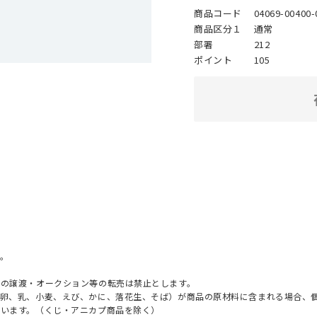
商品コード
04069-00400-
商品区分１
通常
部署
212
ポイント
105
。
への譲渡・オークション等の転売は禁止とします。
（卵、乳、小麦、えび、かに、落花生、そば）が商品の原材料に含まれる場合、
ざいます。（くじ・アニカプ商品を除く）