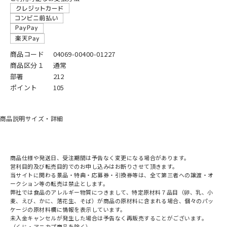
商品コード
04069-00400-01227
商品区分１
通常
部署
212
ポイント
105
商品説明
サイズ・詳細
商品仕様や発送日、受注期間は予告なく変更になる場合があります。
営利目的及び転売目的でのお申し込みはお断りさせて頂きます。
当サイトに関わる景品・特典・応募券・引換券等は、全て第三者への譲渡・オ
ークション等の転売は禁止とします。
弊社では食品のアレルギー物質につきまして、特定原材料７品目（卵、乳、小
麦、えび、かに、落花生、そば）が商品の原材料に含まれる場合、個々のパッ
ケージの原材料欄に情報を表示しています。
未入金キャンセルが発生した場合は予告なく再販売することがございます。
（くじ・アニカプ商品を除く）