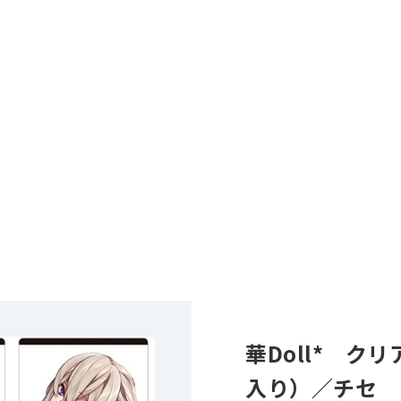
華Doll* ク
入り）／チセ