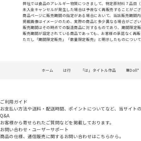
弊社では食品のアレルギー物質につきまして、特定原材料７品目
未入金キャンセルが発生した場合は予告なく再販売することがご
商品ページに販売期間の指定がある場合において、当該販売期間内
掲載画像はイメージのため、実際の商品と多少異なる場合がござい
販売期間はその時点での製造商品に対するものであり、期間限定
販売期間が設定されている商品であっても、お客様の承諾なく再販
ただし「期間限定販売」「数量限定販売」と明示したものについ
ホーム
は行
「は」タイトル作品
華Doll*
ご利用ガイド
お支払い方法や送料・配送時間、ポイントについてなど、当サイト
Q&A
お客様から寄せられたご質問などを掲載しております。
お問い合わせ・ユーザーサポート
商品の仕様、通信販売に関するお問い合わせはこちらから。