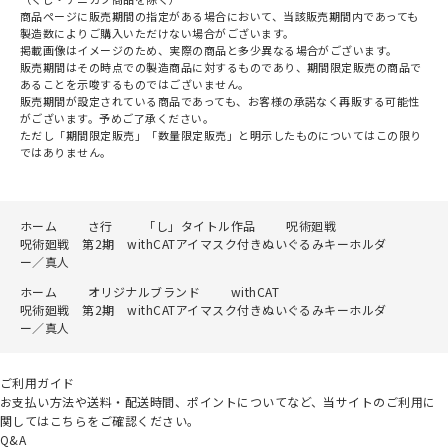
商品ページに販売期間の指定がある場合において、当該販売期間内であっても
製造数によりご購入いただけない場合がございます。
掲載画像はイメージのため、実際の商品と多少異なる場合がございます。
販売期間はその時点での製造商品に対するものであり、期間限定販売の商品で
あることを示唆するものではございません。
販売期間が設定されている商品であっても、お客様の承諾なく再販する可能性
がございます。予めご了承ください。
ただし「期間限定販売」「数量限定販売」と明示したものについてはこの限り
ではありません。
ホーム
さ行
「し」タイトル作品
呪術廻戦
呪術廻戦 第2期 withCATアイマスク付きぬいぐるみキーホルダ
ー／真人
ホーム
オリジナルブランド
withCAT
呪術廻戦 第2期 withCATアイマスク付きぬいぐるみキーホルダ
ー／真人
ご利用ガイド
お支払い方法や送料・配送時間、ポイントについてなど、当サイトのご利用に
関してはこちらをご確認ください。
Q&A