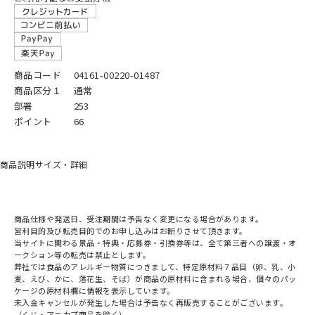
商品コード
04161-00220-01487
商品区分１
通常
部署
253
ポイント
66
商品説明
サイズ・詳細
商品仕様や発送日、受注期間は予告なく変更になる場合があります。
営利目的及び転売目的でのお申し込みはお断りさせて頂きます。
当サイトに関わる景品・特典・応募券・引換券等は、全て第三者への譲渡・オ
ークション等の転売は禁止とします。
弊社では食品のアレルギー物質につきまして、特定原材料７品目（卵、乳、小
麦、えび、かに、落花生、そば）が商品の原材料に含まれる場合、個々のパッ
ケージの原材料欄に情報を表示しています。
未入金キャンセルが発生した場合は予告なく再販売することがございます。
（くじ・アニカプ商品を除く）