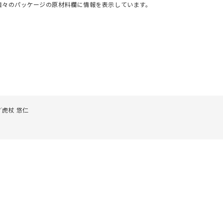
個々のパッケージの原材料欄に情報を表示しています。
／虎杖 悠仁
仁