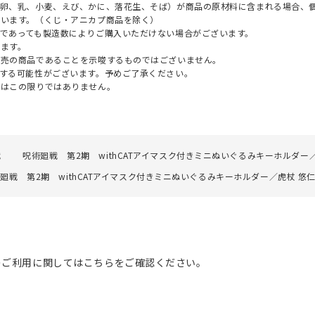
（卵、乳、小麦、えび、かに、落花生、そば）が商品の原材料に含まれる場合、
ざいます。（くじ・アニカプ商品を除く）
であっても製造数によりご購入いただけない場合がございます。
ます。
販売の商品であることを示唆するものではございません。
する可能性がございます。予めご了承ください。
てはこの限りではありません。
戦
呪術廻戦 第2期 withCATアイマスク付きミニぬいぐるみキーホルダー
廻戦 第2期 withCATアイマスク付きミニぬいぐるみキーホルダー／虎杖 悠
のご利用に関してはこちらをご確認ください。