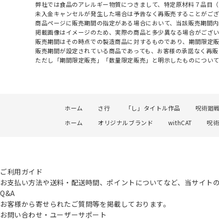
弊社では食品のアレルギー物質につきまして、特定原材料７品目
未入金キャンセルが発生した場合は予告なく再販売することがご
商品ページに販売期間の指定がある場合において、当該販売期間内
掲載画像はイメージのため、実際の商品と多少異なる場合がござい
販売期間はその時点での製造商品に対するものであり、期間限定
販売期間が設定されている商品であっても、お客様の承諾なく再販
ただし「期間限定販売」「数量限定販売」と明示したものについ
ホーム
さ行
「し」タイトル作品
呪術廻
ホーム
オリジナルブランド
withCAT
呪術
ご利用ガイド
お支払い方法や送料・配送時間、ポイントについてなど、当サイト
Q&A
お客様から寄せられたご質問等を掲載しております。
お問い合わせ・ユーザーサポート