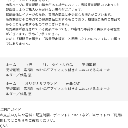
商品ページに販売期間の指定がある場合において、当該販売期間内であっても
製造数によりご購入いただけない場合がございます。
掲載画像はイメージのため、実際の商品と多少異なる場合がございます。
販売期間はその時点での製造商品に対するものであり、期間限定販売の商品で
あることを示唆するものではございません。
販売期間が設定されている商品であっても、お客様の承諾なく再販する可能性
がございます。予めご了承ください。
ただし「期間限定販売」「数量限定販売」と明示したものについてはこの限り
ではありません。
ホーム
さ行
「し」タイトル作品
呪術廻戦
呪術廻戦 第2期 withCATアイマスク付きミニぬいぐるみキーホ
ルダー／伏黒 恵
ホーム
オリジナルブランド
withCAT
呪術廻戦 第2期 withCATアイマスク付きミニぬいぐるみキーホ
ルダー／伏黒 恵
ご利用ガイド
お支払い方法や送料・配送時間、ポイントについてなど、当サイトのご利用に
関してはこちらをご確認ください。
Q&A