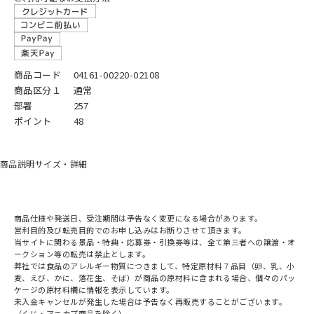
商品コード
04161-00220-02108
商品区分１
通常
部署
257
ポイント
48
商品説明
サイズ・詳細
商品仕様や発送日、受注期間は予告なく変更になる場合があります。
営利目的及び転売目的でのお申し込みはお断りさせて頂きます。
当サイトに関わる景品・特典・応募券・引換券等は、全て第三者への譲渡・オ
ークション等の転売は禁止とします。
弊社では食品のアレルギー物質につきまして、特定原材料７品目（卵、乳、小
麦、えび、かに、落花生、そば）が商品の原材料に含まれる場合、個々のパッ
ケージの原材料欄に情報を表示しています。
未入金キャンセルが発生した場合は予告なく再販売することがございます。
（くじ・アニカプ商品を除く）