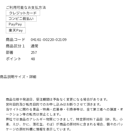
ご利用可能なお支払方法
商品コード
04161-00220-02109
商品区分１
通常
部署
257
ポイント
48
商品説明
サイズ・詳細
商品仕様や発送日、受注期間は予告なく変更になる場合があります。
営利目的及び転売目的でのお申し込みはお断りさせて頂きます。
当サイトに関わる景品・特典・応募券・引換券等は、全て第三者への譲渡・オ
ークション等の転売は禁止とします。
弊社では食品のアレルギー物質につきまして、特定原材料７品目（卵、乳、小
麦、えび、かに、落花生、そば）が商品の原材料に含まれる場合、個々のパッ
ケージの原材料欄に情報を表示しています。