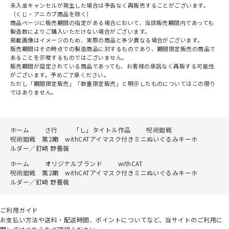
未入金キャンセルが発生した場合は予告なく再販売することがございます。
（くじ・アニカプ商品を除く）
商品ページに販売期間の指定がある場合において、当該販売期間内であっても
製造数によりご購入いただけない場合がございます。
掲載画像はイメージのため、実際の商品と多少異なる場合がございます。
販売期間はその時点での製造商品に対するものであり、期間限定販売の商品で
あることを示唆するものではございません。
販売期間が設定されている商品であっても、お客様の承諾なく再販する可能性
がございます。予めご了承ください。
ただし「期間限定販売」「数量限定販売」と明示したものについてはこの限り
ではありません。
ホーム
さ行
「し」タイトル作品
呪術廻戦
呪術廻戦 第2期 withCATアイマスク付きミニぬいぐるみキーホ
ルダー／釘崎 野薔薇
ホーム
オリジナルブランド
withCAT
呪術廻戦 第2期 withCATアイマスク付きミニぬいぐるみキーホ
ルダー／釘崎 野薔薇
ご利用ガイド
お支払い方法や送料・配送時間、ポイントについてなど、当サイトのご利用に