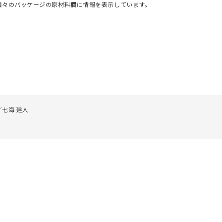
個々のパッケージの原材料欄に情報を表示しています。
／七海 建人
人