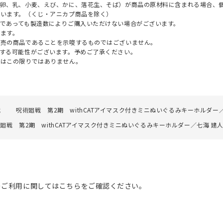
（卵、乳、小麦、えび、かに、落花生、そば）が商品の原材料に含まれる場合、
ざいます。（くじ・アニカプ商品を除く）
であっても製造数によりご購入いただけない場合がございます。
ます。
販売の商品であることを示唆するものではございません。
する可能性がございます。予めご了承ください。
てはこの限りではありません。
戦
呪術廻戦 第2期 withCATアイマスク付きミニぬいぐるみキーホルダー
廻戦 第2期 withCATアイマスク付きミニぬいぐるみキーホルダー／七海 建
のご利用に関してはこちらをご確認ください。