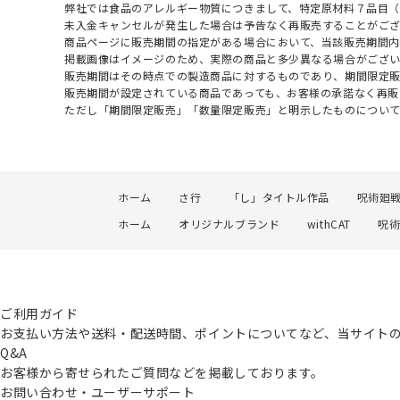
弊社では食品のアレルギー物質につきまして、特定原材料７品目
未入金キャンセルが発生した場合は予告なく再販売することがご
商品ページに販売期間の指定がある場合において、当該販売期間内
掲載画像はイメージのため、実際の商品と多少異なる場合がござい
販売期間はその時点での製造商品に対するものであり、期間限定
販売期間が設定されている商品であっても、お客様の承諾なく再販
ただし「期間限定販売」「数量限定販売」と明示したものについ
ホーム
さ行
「し」タイトル作品
呪術廻
ホーム
オリジナルブランド
withCAT
呪術
ご利用ガイド
お支払い方法や送料・配送時間、ポイントについてなど、当サイト
Q&A
お客様から寄せられたご質問などを掲載しております。
お問い合わせ・ユーザーサポート