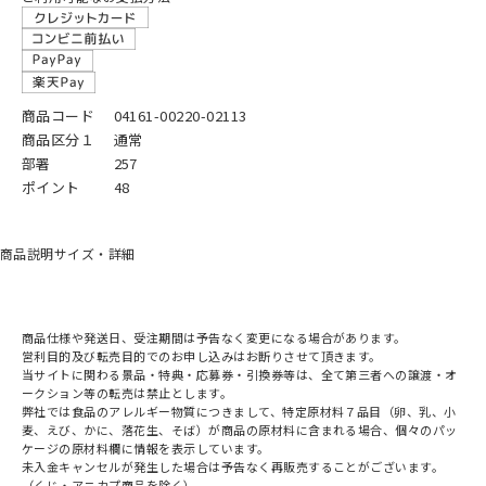
商品コード
04161-00220-02113
商品区分１
通常
部署
257
ポイント
48
商品説明
サイズ・詳細
商品仕様や発送日、受注期間は予告なく変更になる場合があります。
営利目的及び転売目的でのお申し込みはお断りさせて頂きます。
当サイトに関わる景品・特典・応募券・引換券等は、全て第三者への譲渡・オ
ークション等の転売は禁止とします。
弊社では食品のアレルギー物質につきまして、特定原材料７品目（卵、乳、小
麦、えび、かに、落花生、そば）が商品の原材料に含まれる場合、個々のパッ
ケージの原材料欄に情報を表示しています。
未入金キャンセルが発生した場合は予告なく再販売することがございます。
（くじ・アニカプ商品を除く）