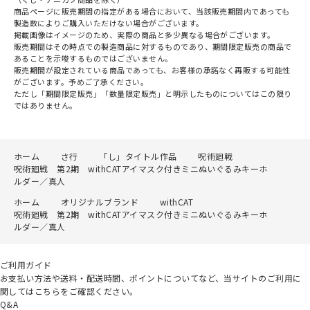
商品ページに販売期間の指定がある場合において、当該販売期間内であっても
製造数によりご購入いただけない場合がございます。
掲載画像はイメージのため、実際の商品と多少異なる場合がございます。
販売期間はその時点での製造商品に対するものであり、期間限定販売の商品で
あることを示唆するものではございません。
販売期間が設定されている商品であっても、お客様の承諾なく再販する可能性
がございます。予めご了承ください。
ただし「期間限定販売」「数量限定販売」と明示したものについてはこの限り
ではありません。
ホーム
さ行
「し」タイトル作品
呪術廻戦
呪術廻戦 第2期 withCATアイマスク付きミニぬいぐるみキーホ
ルダー／真人
ホーム
オリジナルブランド
withCAT
呪術廻戦 第2期 withCATアイマスク付きミニぬいぐるみキーホ
ルダー／真人
ご利用ガイド
お支払い方法や送料・配送時間、ポイントについてなど、当サイトのご利用に
関してはこちらをご確認ください。
Q&A