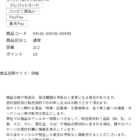
商品コード
04161-00340-00490
商品区分１
通常
部署
212
ポイント
10
商品説明
サイズ・詳細
商品仕様や発送日、受注期間は予告なく変更になる場合があります。
営利目的及び転売目的でのお申し込みはお断りさせて頂きます。
当サイトに関わる景品・特典・応募券・引換券等は、全て第三者への譲渡・オ
ークション等の転売は禁止とします。
弊社では食品のアレルギー物質につきまして、特定原材料７品目（卵、乳、小
麦、えび、かに、落花生、そば）が商品の原材料に含まれる場合、個々のパッ
ケージの原材料欄に情報を表示しています。
未入金キャンセルが発生した場合は予告なく再販売することがございます。
（くじ・アニカプ商品を除く）