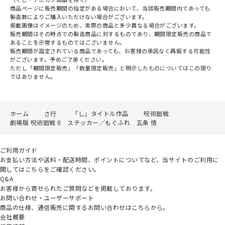
商品ページに販売期間の指定がある場合において、当該販売期間内であっても
製造数によりご購入いただけない場合がございます。
掲載画像はイメージのため、実際の商品と多少異なる場合がございます。
販売期間はその時点での製造商品に対するものであり、期間限定販売の商品で
あることを示唆するものではございません。
販売期間が設定されている商品であっても、お客様の承諾なく再販する可能性
がございます。予めご了承ください。
ただし「期間限定販売」「数量限定販売」と明示したものについてはこの限り
ではありません。
ホーム
さ行
「し」タイトル作品
呪術廻戦
劇場版 呪術廻戦 0 ステッカー／もぐふれ 五条 悟
ご利用ガイド
お支払い方法や送料・配送時間、ポイントについてなど、当サイトのご利用に
関してはこちらをご確認ください。
Q&A
お客様から寄せられたご質問などを掲載しております。
お問い合わせ・ユーザーサポート
商品の仕様、通信販売に関するお問い合わせはこちらから。
会社概要