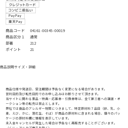
商品コード
04161-00345-00019
商品区分１
通常
部署
212
ポイント
21
商品説明
サイズ・詳細
商品仕様や発送日、受注期間は予告なく変更になる場合があります。
営利目的及び転売目的でのお申し込みはお断りさせて頂きます。
当サイトに関わる景品・特典・応募券・引換券等は、全て第三者への譲渡・オ
ークション等の転売は禁止とします。
弊社では食品のアレルギー物質につきまして、特定原材料７品目（卵、乳、小
麦、えび、かに、落花生、そば）が商品の原材料に含まれる場合、個々のパッ
ケージの原材料欄に情報を表示しています。
未入金キャンセルが発生した場合は予告なく再販売することがございます。
（くじ・アニカプ商品を除く）