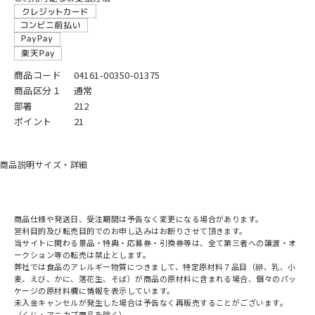
商品コード
04161-00350-01375
商品区分１
通常
部署
212
ポイント
21
商品説明
サイズ・詳細
商品仕様や発送日、受注期間は予告なく変更になる場合があります。
営利目的及び転売目的でのお申し込みはお断りさせて頂きます。
当サイトに関わる景品・特典・応募券・引換券等は、全て第三者への譲渡・オ
ークション等の転売は禁止とします。
弊社では食品のアレルギー物質につきまして、特定原材料７品目（卵、乳、小
麦、えび、かに、落花生、そば）が商品の原材料に含まれる場合、個々のパッ
ケージの原材料欄に情報を表示しています。
未入金キャンセルが発生した場合は予告なく再販売することがございます。
（くじ・アニカプ商品を除く）