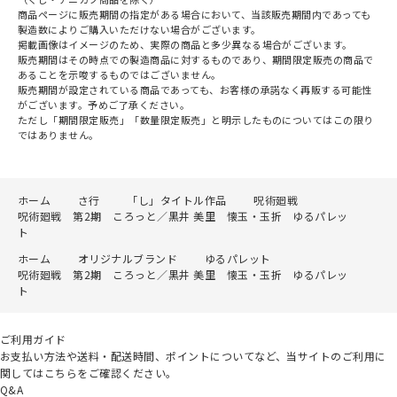
商品ページに販売期間の指定がある場合において、当該販売期間内であっても
製造数によりご購入いただけない場合がございます。
掲載画像はイメージのため、実際の商品と多少異なる場合がございます。
販売期間はその時点での製造商品に対するものであり、期間限定販売の商品で
あることを示唆するものではございません。
販売期間が設定されている商品であっても、お客様の承諾なく再販する可能性
がございます。予めご了承ください。
ただし「期間限定販売」「数量限定販売」と明示したものについてはこの限り
ではありません。
ホーム
さ行
「し」タイトル作品
呪術廻戦
呪術廻戦 第2期 ころっと／黒井 美里 懐玉・玉折 ゆるパレッ
ト
ホーム
オリジナルブランド
ゆるパレット
呪術廻戦 第2期 ころっと／黒井 美里 懐玉・玉折 ゆるパレッ
ト
ご利用ガイド
お支払い方法や送料・配送時間、ポイントについてなど、当サイトのご利用に
関してはこちらをご確認ください。
Q&A