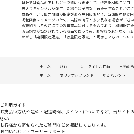
弊社では食品のアレルギー物質につきまして、特定原材料７品目
未入金キャンセルが発生した場合は予告なく再販売することがご
商品ページに販売期間の指定がある場合において、当該販売期間内
掲載画像はイメージのため、実際の商品と多少異なる場合がござい
販売期間はその時点での製造商品に対するものであり、期間限定
販売期間が設定されている商品であっても、お客様の承諾なく再販
ただし「期間限定販売」「数量限定販売」と明示したものについ
ホーム
さ行
「し」タイトル作品
呪術廻
ホーム
オリジナルブランド
ゆるパレット
ご利用ガイド
お支払い方法や送料・配送時間、ポイントについてなど、当サイト
Q&A
お客様から寄せられたご質問などを掲載しております。
お問い合わせ・ユーザーサポート