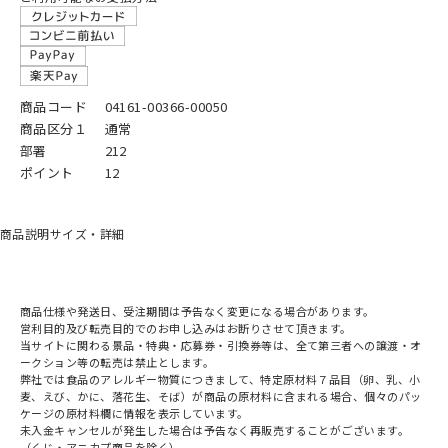
商品コード
04161-00366-00050
商品区分１
通常
部署
212
ポイント
12
商品説明
サイズ・詳細
商品仕様や発送日、受注期間は予告なく変更になる場合があります。
営利目的及び転売目的でのお申し込みはお断りさせて頂きます。
当サイトに関わる景品・特典・応募券・引換券等は、全て第三者への譲渡・オ
ークション等の転売は禁止とします。
弊社では食品のアレルギー物質につきまして、特定原材料７品目（卵、乳、小
麦、えび、かに、落花生、そば）が商品の原材料に含まれる場合、個々のパッ
ケージの原材料欄に情報を表示しています。
未入金キャンセルが発生した場合は予告なく再販売することがございます。
（くじ・アニカプ商品を除く）