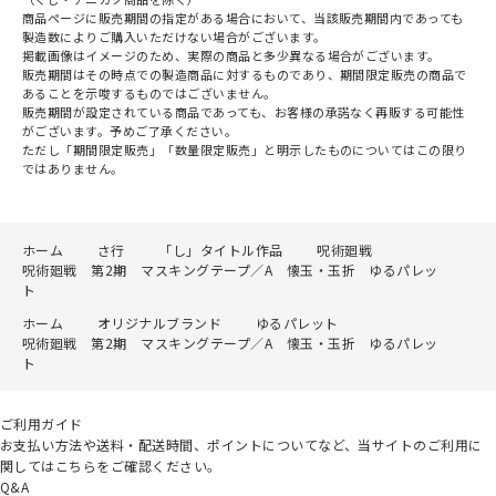
商品ページに販売期間の指定がある場合において、当該販売期間内であっても
製造数によりご購入いただけない場合がございます。
掲載画像はイメージのため、実際の商品と多少異なる場合がございます。
販売期間はその時点での製造商品に対するものであり、期間限定販売の商品で
あることを示唆するものではございません。
販売期間が設定されている商品であっても、お客様の承諾なく再販する可能性
がございます。予めご了承ください。
ただし「期間限定販売」「数量限定販売」と明示したものについてはこの限り
ではありません。
ホーム
さ行
「し」タイトル作品
呪術廻戦
呪術廻戦 第2期 マスキングテープ／A 懐玉・玉折 ゆるパレッ
ト
ホーム
オリジナルブランド
ゆるパレット
呪術廻戦 第2期 マスキングテープ／A 懐玉・玉折 ゆるパレッ
ト
ご利用ガイド
お支払い方法や送料・配送時間、ポイントについてなど、当サイトのご利用に
関してはこちらをご確認ください。
Q&A