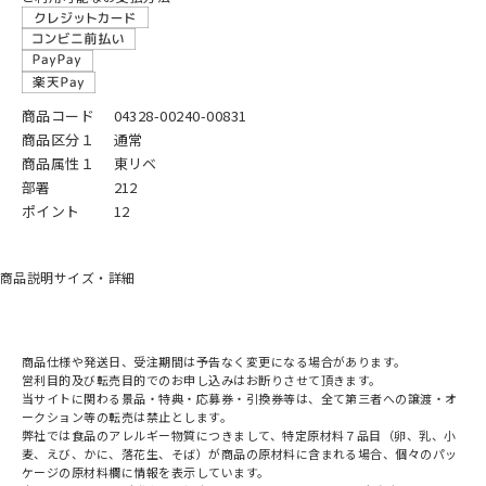
商品コード
04328-00240-00831
商品区分１
通常
商品属性１
東リベ
部署
212
ポイント
12
商品説明
サイズ・詳細
商品仕様や発送日、受注期間は予告なく変更になる場合があります。
営利目的及び転売目的でのお申し込みはお断りさせて頂きます。
当サイトに関わる景品・特典・応募券・引換券等は、全て第三者への譲渡・オ
ークション等の転売は禁止とします。
弊社では食品のアレルギー物質につきまして、特定原材料７品目（卵、乳、小
麦、えび、かに、落花生、そば）が商品の原材料に含まれる場合、個々のパッ
ケージの原材料欄に情報を表示しています。