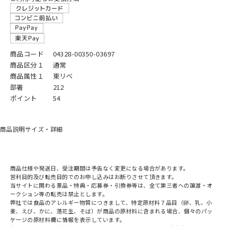
商品コード
04328-00350-03697
商品区分１
通常
商品属性１
東リベ
部署
212
ポイント
54
商品説明
サイズ・詳細
商品仕様や発送日、受注期間は予告なく変更になる場合があります。
営利目的及び転売目的でのお申し込みはお断りさせて頂きます。
当サイトに関わる景品・特典・応募券・引換券等は、全て第三者への譲渡・オ
ークション等の転売は禁止とします。
弊社では食品のアレルギー物質につきまして、特定原材料７品目（卵、乳、小
麦、えび、かに、落花生、そば）が商品の原材料に含まれる場合、個々のパッ
ケージの原材料欄に情報を表示しています。