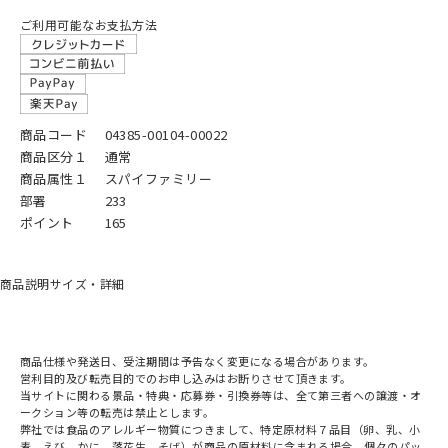
ご利用可能なお支払方法
商品コード
04385-00104-00022
商品区分１
通常
商品属性１
スパイファミリー
部署
233
ポイント
165
商品説明
サイズ・詳細
商品仕様や発送日、受注期間は予告なく変更になる場合があります。
営利目的及び転売目的でのお申し込みはお断りさせて頂きます。
当サイトに関わる景品・特典・応募券・引換券等は、全て第三者への譲渡・オ
ークション等の転売は禁止とします。
弊社では食品のアレルギー物質につきまして、特定原材料７品目（卵、乳、小
麦、えび、かに、落花生、そば）が商品の原材料に含まれる場合、個々のパッ