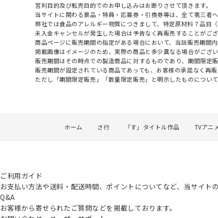
営利目的及び転売目的でのお申し込みはお断りさせて頂きます。
当サイトに関わる景品・特典・応募券・引換券等は、全て第三者
弊社では食品のアレルギー物質につきまして、特定原材料７品目
未入金キャンセルが発生した場合は予告なく再販売することがご
商品ページに販売期間の指定がある場合において、当該販売期間内
掲載画像はイメージのため、実際の商品と多少異なる場合がござい
販売期間はその時点での製造商品に対するものであり、期間限定
販売期間が設定されている商品であっても、お客様の承諾なく再販
ただし「期間限定販売」「数量限定販売」と明示したものについ
ホーム
さ行
「す」タイトル作品
TVアニメ
ご利用ガイド
お支払い方法や送料・配送時間、ポイントについてなど、当サイト
Q&A
お客様から寄せられたご質問などを掲載しております。