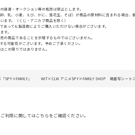
への譲渡・オークション等の転売は禁止とします。
（卵、乳、小麦、えび、かに、落花生、そば）が商品の原材料に含まれる場合、
ざいます。（くじ・アニカプ商品を除く）
であっても製造数によりご購入いただけない場合がございます。
ます。
販売の商品であることを示唆するものではございません。
する可能性がございます。予めご了承ください。
てはこの限りではありません。
「SPY×FAMILY」
WIT×CLW アニメSPY×FAMILY SHOP 場面写
のご利用に関してはこちらをご確認ください。