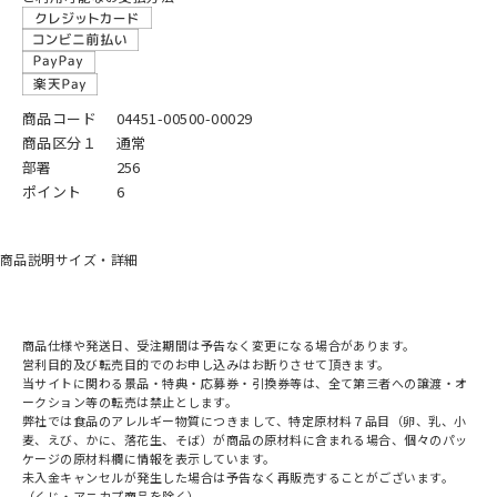
商品コード
04451-00500-00029
商品区分１
通常
部署
256
ポイント
6
商品説明
サイズ・詳細
商品仕様や発送日、受注期間は予告なく変更になる場合があります。
営利目的及び転売目的でのお申し込みはお断りさせて頂きます。
当サイトに関わる景品・特典・応募券・引換券等は、全て第三者への譲渡・オ
ークション等の転売は禁止とします。
弊社では食品のアレルギー物質につきまして、特定原材料７品目（卵、乳、小
麦、えび、かに、落花生、そば）が商品の原材料に含まれる場合、個々のパッ
ケージの原材料欄に情報を表示しています。
未入金キャンセルが発生した場合は予告なく再販売することがございます。
（くじ・アニカプ商品を除く）