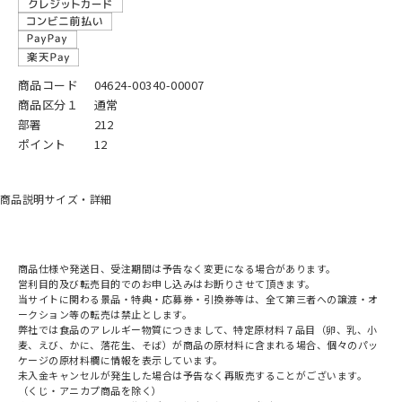
商品コード
04624-00340-00007
商品区分１
通常
部署
212
ポイント
12
商品説明
サイズ・詳細
商品仕様や発送日、受注期間は予告なく変更になる場合があります。
営利目的及び転売目的でのお申し込みはお断りさせて頂きます。
当サイトに関わる景品・特典・応募券・引換券等は、全て第三者への譲渡・オ
ークション等の転売は禁止とします。
弊社では食品のアレルギー物質につきまして、特定原材料７品目（卵、乳、小
麦、えび、かに、落花生、そば）が商品の原材料に含まれる場合、個々のパッ
ケージの原材料欄に情報を表示しています。
未入金キャンセルが発生した場合は予告なく再販売することがございます。
（くじ・アニカプ商品を除く）