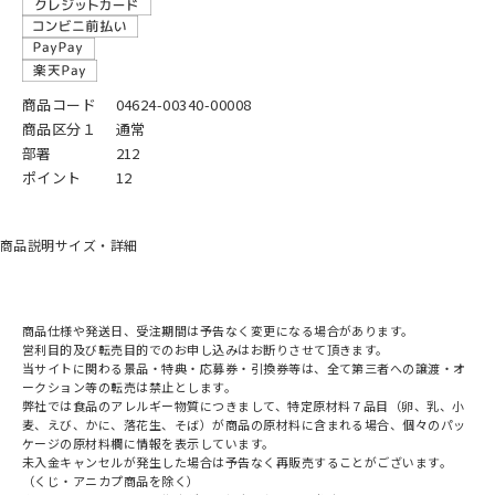
商品コード
04624-00340-00008
商品区分１
通常
部署
212
ポイント
12
商品説明
サイズ・詳細
商品仕様や発送日、受注期間は予告なく変更になる場合があります。
営利目的及び転売目的でのお申し込みはお断りさせて頂きます。
当サイトに関わる景品・特典・応募券・引換券等は、全て第三者への譲渡・オ
ークション等の転売は禁止とします。
弊社では食品のアレルギー物質につきまして、特定原材料７品目（卵、乳、小
麦、えび、かに、落花生、そば）が商品の原材料に含まれる場合、個々のパッ
ケージの原材料欄に情報を表示しています。
未入金キャンセルが発生した場合は予告なく再販売することがございます。
（くじ・アニカプ商品を除く）