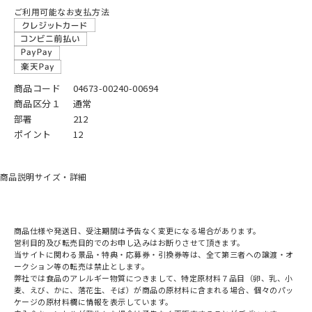
ご利用可能なお支払方法
商品コード
04673-00240-00694
商品区分１
通常
部署
212
ポイント
12
商品説明
サイズ・詳細
商品仕様や発送日、受注期間は予告なく変更になる場合があります。
営利目的及び転売目的でのお申し込みはお断りさせて頂きます。
当サイトに関わる景品・特典・応募券・引換券等は、全て第三者への譲渡・オ
ークション等の転売は禁止とします。
弊社では食品のアレルギー物質につきまして、特定原材料７品目（卵、乳、小
麦、えび、かに、落花生、そば）が商品の原材料に含まれる場合、個々のパッ
ケージの原材料欄に情報を表示しています。