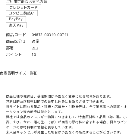
ご利用可能なお支払方法
商品コード
04673-00340-00741
商品区分１
通常
部署
212
ポイント
10
商品説明
サイズ・詳細
商品仕様や発送日、受注期間は予告なく変更になる場合があります。
営利目的及び転売目的でのお申し込みはお断りさせて頂きます。
当サイトに関わる景品・特典・応募券・引換券等は、全て第三者への譲渡・オ
ークション等の転売は禁止とします。
弊社では食品のアレルギー物質につきまして、特定原材料７品目（卵、乳、小
麦、えび、かに、落花生、そば）が商品の原材料に含まれる場合、個々のパッ
ケージの原材料欄に情報を表示しています。
未入金キャンセルが発生した場合は予告なく再販売することがございます。