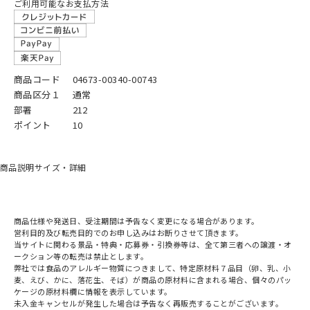
ご利用可能なお支払方法
商品コード
04673-00340-00743
商品区分１
通常
部署
212
ポイント
10
商品説明
サイズ・詳細
商品仕様や発送日、受注期間は予告なく変更になる場合があります。
営利目的及び転売目的でのお申し込みはお断りさせて頂きます。
当サイトに関わる景品・特典・応募券・引換券等は、全て第三者への譲渡・オ
ークション等の転売は禁止とします。
弊社では食品のアレルギー物質につきまして、特定原材料７品目（卵、乳、小
麦、えび、かに、落花生、そば）が商品の原材料に含まれる場合、個々のパッ
ケージの原材料欄に情報を表示しています。
未入金キャンセルが発生した場合は予告なく再販売することがございます。