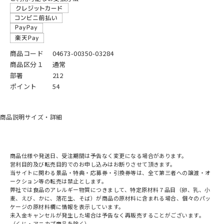
商品コード
04673-00350-03284
商品区分１
通常
部署
212
ポイント
54
商品説明
サイズ・詳細
商品仕様や発送日、受注期間は予告なく変更になる場合があります。
営利目的及び転売目的でのお申し込みはお断りさせて頂きます。
当サイトに関わる景品・特典・応募券・引換券等は、全て第三者への譲渡・オ
ークション等の転売は禁止とします。
弊社では食品のアレルギー物質につきまして、特定原材料７品目（卵、乳、小
麦、えび、かに、落花生、そば）が商品の原材料に含まれる場合、個々のパッ
ケージの原材料欄に情報を表示しています。
未入金キャンセルが発生した場合は予告なく再販売することがございます。
（くじ・アニカプ商品を除く）