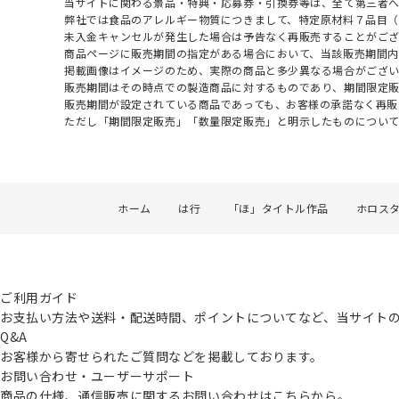
当サイトに関わる景品・特典・応募券・引換券等は、全て第三者
弊社では食品のアレルギー物質につきまして、特定原材料７品目
未入金キャンセルが発生した場合は予告なく再販売することがご
商品ページに販売期間の指定がある場合において、当該販売期間内
掲載画像はイメージのため、実際の商品と多少異なる場合がござい
販売期間はその時点での製造商品に対するものであり、期間限定
販売期間が設定されている商品であっても、お客様の承諾なく再販
ただし「期間限定販売」「数量限定販売」と明示したものについ
ホーム
は行
「ほ」タイトル作品
ホロス
ご利用ガイド
お支払い方法や送料・配送時間、ポイントについてなど、当サイト
Q&A
お客様から寄せられたご質問などを掲載しております。
お問い合わせ・ユーザーサポート
商品の仕様、通信販売に関するお問い合わせはこちらから。