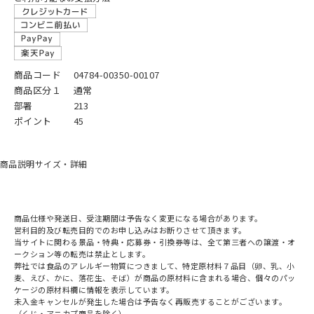
商品コード
04784-00350-00107
商品区分１
通常
部署
213
ポイント
45
商品説明
サイズ・詳細
商品仕様や発送日、受注期間は予告なく変更になる場合があります。
営利目的及び転売目的でのお申し込みはお断りさせて頂きます。
当サイトに関わる景品・特典・応募券・引換券等は、全て第三者への譲渡・オ
ークション等の転売は禁止とします。
弊社では食品のアレルギー物質につきまして、特定原材料７品目（卵、乳、小
麦、えび、かに、落花生、そば）が商品の原材料に含まれる場合、個々のパッ
ケージの原材料欄に情報を表示しています。
未入金キャンセルが発生した場合は予告なく再販売することがございます。
（くじ・アニカプ商品を除く）