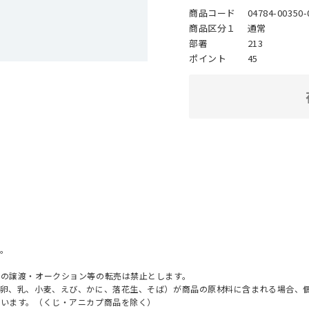
商品コード
04784-00350-
商品区分１
通常
部署
213
ポイント
45
。
への譲渡・オークション等の転売は禁止とします。
（卵、乳、小麦、えび、かに、落花生、そば）が商品の原材料に含まれる場合、
ざいます。（くじ・アニカプ商品を除く）