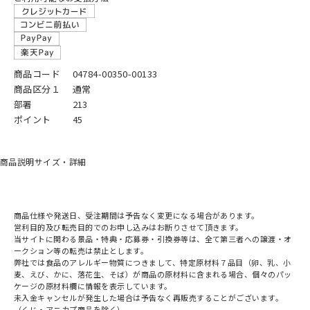
商品コード
04784-00350-00133
商品区分１
通常
部署
213
ポイント
45
商品説明
サイズ・詳細
商品仕様や発送日、受注期間は予告なく変更になる場合があります。
営利目的及び転売目的でのお申し込みはお断りさせて頂きます。
当サイトに関わる景品・特典・応募券・引換券等は、全て第三者への譲渡・オ
ークション等の転売は禁止とします。
弊社では食品のアレルギー物質につきまして、特定原材料７品目（卵、乳、小
麦、えび、かに、落花生、そば）が商品の原材料に含まれる場合、個々のパッ
ケージの原材料欄に情報を表示しています。
未入金キャンセルが発生した場合は予告なく再販売することがございます。
（くじ・アニカプ商品を除く）